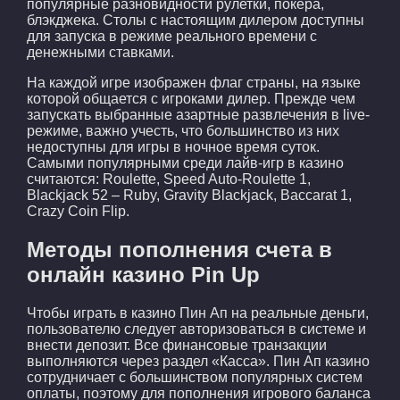
популярные разновидности рулетки, покера,
блэкджека. Столы с настоящим дилером доступны
для запуска в режиме реального времени с
денежными ставками.
На каждой игре изображен флаг страны, на языке
которой общается с игроками дилер. Прежде чем
запускать выбранные азартные развлечения в live-
режиме, важно учесть, что большинство из них
недоступны для игры в ночное время суток.
Самыми популярными среди лайв-игр в казино
считаются: Roulette, Speed Auto-Roulette 1,
Blackjack 52 – Ruby, Gravity Blackjack, Baccarat 1,
Crazy Coin Flip.
Методы пополнения счета в
онлайн казино Pin Up
Чтобы играть в казино Пин Ап на реальные деньги,
пользователю следует авторизоваться в системе и
внести депозит. Все финансовые транзакции
выполняются через раздел «Касса». Пин Ап казино
сотрудничает с большинством популярных систем
оплаты, поэтому для пополнения игрового баланса