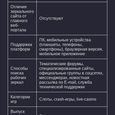
Отличия
зеркального
сайта от
Отсутствуют
главного
веб-
портала
ПК, мобильные устройства
Поддержка
(планшеты, телефоны,
платформ
смартфоны), браузерная версия,
мобильное приложение
Тематические форумы,
Способы
специализированные сайты,
поиска
официальные группы в соцсетях,
рабочих
мессенджерах, новостная
зеркал
рассылка по E-mail, служба
технической поддержки
Категории
Слоты, crash-игры, live-casino
игр
Выпуск