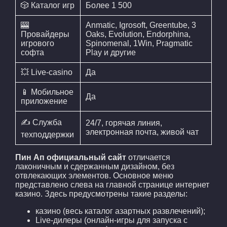
🎲 Каталог игр
Более 1 500
🎰
Anmatic, Igrosoft, Greentube, 3
Провайдеры
Oaks, Evolution, Endorphina,
игрового
Spinomenal, 1Win, Pragmatic
софта
Play и другие
💥 Live-casino
Да
📱 Мобильное
Да
приложение
✍ Служба
24/7, горячая линия,
электронная почта, живой чат
техподдержки
Пин Ап официальный сайт
отличается
лаконичным и сдержанным дизайном, без
отвлекающих элементов. Основное меню
представлено слева на главной странице интернет
казино. Здесь предусмотрены такие разделы:
казино (весь каталог азартных развлечений);
Live-дилеры (онлайн-игры для запуска с