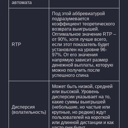
автомата
Под этой аббревиатурой
подразумевается
коэффициент теоретического
возврата выигрышей.
Оптимальное значение RTP –
от 90%, хотя лучше всего,
RTP
если этот показатель будет
установлен на уровне 96-
97%. От его значения
напрямую зависит размер
денежной выплаты, которую
можно получить после
успешного спина
Может быть низкой, средней
или высокой. Уровень
дисперсии указывает на то,
какие суммы выигрышей
Дисперсия
(небольшие, но частые или
(волатильность)
крупные, но редкие) ждут
пользователей на короткой
или длинной дистанции и как
часто они будут