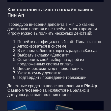
Как пополнить счет в онлайн казино
Пин Ап
Процедура внесения депозита в Pin Up казино
достаточно простая и не требует много времени.
Игроку нужно выполнить несколько действий:
Перейти на официальный сайт Пинап казино.
Авторизоваться в системе.
В личном кабинете открыть раздел «Касса».
Выбрать вкладку «Депозит».
Остановить свой выбор на одной из
предложенных систем оплаты.
Ввести реквизиты для пополнения.
Указать сумму депозита.
Подтвердить проведение транзакции.
Денежные средства после пополнения в
Pin-Up
Casino
мгновенно зачисляются на баланс и
доступны для выставления ставок.