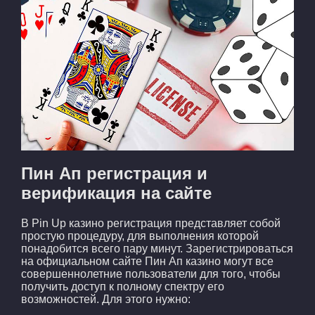
Пин Ап регистрация и
верификация на сайте
В Pin Up казино регистрация представляет собой
простую процедуру, для выполнения которой
понадобится всего пару минут. Зарегистрироваться
на официальном сайте Пин Ап казино могут все
совершеннолетние пользователи для того, чтобы
получить доступ к полному спектру его
возможностей. Для этого нужно: