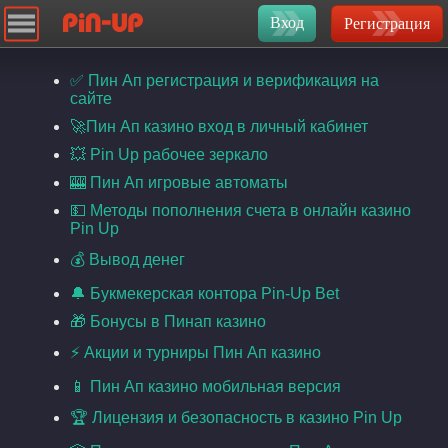
Вход
Регистрация
✅ Пин Ап регистрация и верификация на
сайте
🚀Пин Ап казино вход в личный кабинет
💥 Pin Up рабочее зеркало
🎰 Пин Ап игровые автоматы
💵 Методы пополнения счета в онлайн казино
Pin Up
💰 Вывод денег
🔔 Букмекерская контора Pin-Up Bet
🎁 Бонусы в Пинап казино
⚡ Акции и турниры Пин Ап казино
📱 Пин Ап казино мобильная версия
🏆 Лицензия и безопасность в казино Pin Up