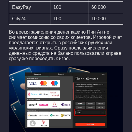
EasyPay
100
60 000
City24
100
10 000
Во время зачисления денег казино Пин Ап не
снимает комиссию со своих клиентов. Игровой счет
предлагается открыть в российских рублях или
украинских гривнах. Сразу после зачисления
денежных средств на баланс пользователи вправе
сразу же переходить к игре.