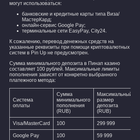
могут использоваться:
банковские и кредитные карты типа Виза/
МастерКард;
онлайн-сервис Google Pay;
терминальные сети EasyPay, City24.
К сожалению, перевод денежных средств на
указанные реквизиты при помощи криптовалютных
систем в Pin Up не предусмотрен.
Сумма минимального депозита в Пинап казино
составляет 100 рублей. Максимальные лимиты
пополнения зависят от конкретно выбранного
платежного метода:
Сумма
Максимальный
Система
минимального
размер
оплаты
пополнения
депозита
(RUB)
(RUB)
Visa/MasterCard
100
299 999
Google Pay
100
59 999