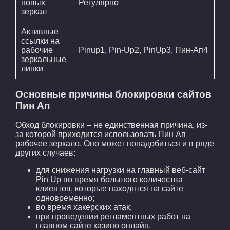
новых
Регулярно
зеркал
Активные
ссылки на
рабочие
Pinup1, Pin-Up2, PinUp3, Пин-Ап4
зеркальные
линки
Основные причины блокировки сайтов
Пин Ап
Обход блокировки – не единственная причина, из-
за которой приходится использовать Пин Ап
рабочее зеркало. Оно может понадобиться и в ряде
других случаев:
для снижения нагрузки на главный веб-сайт
Pin Up во время большого количества
клиентов, которые находятся на сайте
одновременно;
во время хакерских атак;
при проведении регламентных работ на
главном сайте казино онлайн.